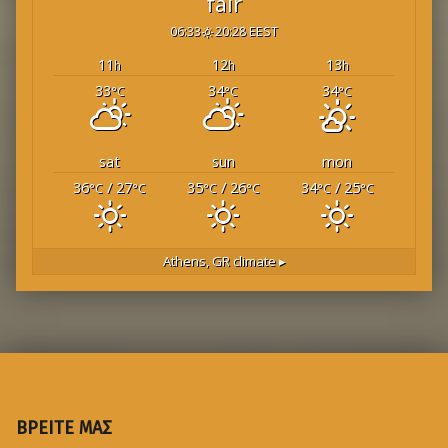
fair
06:33
20:28 EEST
11
12
13
h
h
h
33
34
34
°C
°C
°C
sat
sun
mon
36
/ 27
35
/ 26
34
/ 25
°C
°C
°C
°C
°C
°C
Athens, GR
climate ▸
ΒΡΕΙΤΕ ΜΑΣ