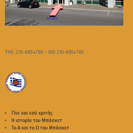
ΤΗΛ. 210-6854700 – FAX 210-6854705
Γίνε και εσύ κριτής
Η ιστορία του Μπάσκετ
Το Α και το Ω του Μπάσκετ