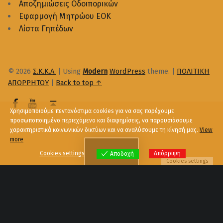
Αποζημιώσεις Οδοιπορικών
Εφαρμογή Μητρώου ΕΟΚ
Λίστα Γηπέδων
© 2026
Σ.Κ.Κ.Α.
|
Using
Modern
WordPress
theme.
|
ΠΟΛΙΤΙΚΗ
ΑΠΟΡΡΗΤΟΥ
|
Back to top ↑
Χρησιμοποιούμε πεντανόστιμα cookies για να σας παρέχουμε
προσωποποιημένο περιεχόμενο και διαφημίσεις, να παρουσιάσουμε
χαρακτηριστικά κοινωνικών δικτύων και να αναλύσουμε τη κίνησή μας.
View
more
Menu
Cookies settings
Απόρριψη
Αποδοχή
Cookies settings