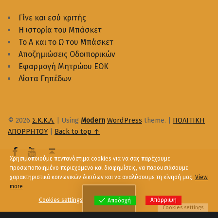
Γίνε και εσύ κριτής
Η ιστορία του Μπάσκετ
Το Α και το Ω του Μπάσκετ
Αποζημιώσεις Οδοιπορικών
Εφαρμογή Μητρώου ΕΟΚ
Λίστα Γηπέδων
© 2026
Σ.Κ.Κ.Α.
|
Using
Modern
WordPress
theme.
|
ΠΟΛΙΤΙΚΗ
ΑΠΟΡΡΗΤΟΥ
|
Back to top ↑
Χρησιμοποιούμε πεντανόστιμα cookies για να σας παρέχουμε
προσωποποιημένο περιεχόμενο και διαφημίσεις, να παρουσιάσουμε
χαρακτηριστικά κοινωνικών δικτύων και να αναλύσουμε τη κίνησή μας.
View
more
Menu
Cookies settings
Απόρριψη
Αποδοχή
Cookies settings