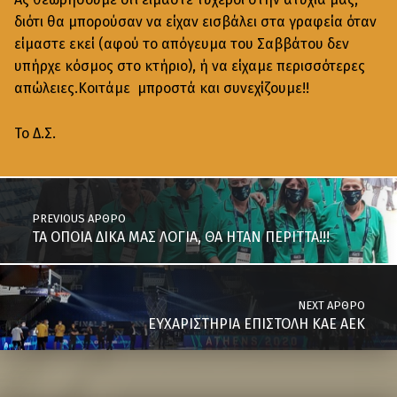
διότι θα μπορούσαν να είχαν εισβάλει στα γραφεία όταν
είμαστε εκεί (αφού το απόγευμα του Σαββάτου δεν
υπήρχε κόσμος στο κτήριο), ή να είχαμε περισσότερες
απώλειες.Κοιτάμε μπροστά και συνεχίζουμε!!
Το Δ.Σ.
PREVIOUS ΆΡΘΡΟ
ΤΑ ΟΠΟΙΑ ΔΙΚΑ ΜΑΣ ΛΟΓΙΑ, ΘΑ ΗΤΑΝ ΠΕΡΙΤΤΑ!!!
NEXT ΆΡΘΡΟ
ΕΥΧΑΡΙΣΤΗΡΙΑ ΕΠΙΣΤΟΛΗ ΚΑΕ ΑΕΚ