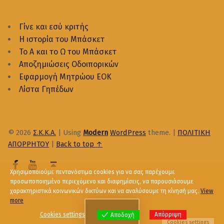
Γίνε και εσύ κριτής
Η ιστορία του Μπάσκετ
Το Α και το Ω του Μπάσκετ
Αποζημιώσεις Οδοιπορικών
Εφαρμογή Μητρώου ΕΟΚ
Λίστα Γηπέδων
© 2026
Σ.Κ.Κ.Α.
|
Using
Modern
WordPress
theme.
|
ΠΟΛΙΤΙΚΗ
ΑΠΟΡΡΗΤΟΥ
|
Back to top ↑
Χρησιμοποιούμε πεντανόστιμα cookies για να σας παρέχουμε
προσωποποιημένο περιεχόμενο και διαφημίσεις, να παρουσιάσουμε
χαρακτηριστικά κοινωνικών δικτύων και να αναλύσουμε τη κίνησή μας.
View
more
Menu
Cookies settings
Απόρριψη
Αποδοχή
Cookies settings