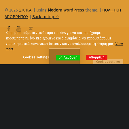
© 2026
Σ.Κ.Κ.Α.
|
Using
Modern
WordPress
theme.
|
ΠΟΛΙΤΙΚΗ
ΑΠΟΡΡΗΤΟΥ
|
Back to top ↑
Χρησιμοποιούμε πεντανόστιμα cookies για να σας παρέχουμε
προσωποποιημένο περιεχόμενο και διαφημίσεις, να παρουσιάσουμε
χαρακτηριστικά κοινωνικών δικτύων και να αναλύσουμε τη κίνησή μας.
View
more
Menu
Cookies settings
Απόρριψη
Αποδοχή
Cookies settings