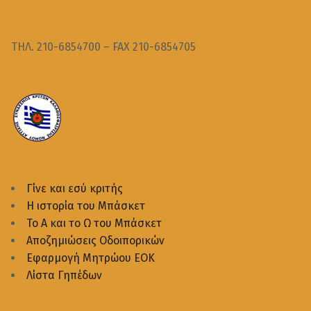
ΤΗΛ. 210-6854700 – FAX 210-6854705
Γίνε και εσύ κριτής
Η ιστορία του Μπάσκετ
Το Α και το Ω του Μπάσκετ
Αποζημιώσεις Οδοιπορικών
Εφαρμογή Μητρώου ΕΟΚ
Λίστα Γηπέδων