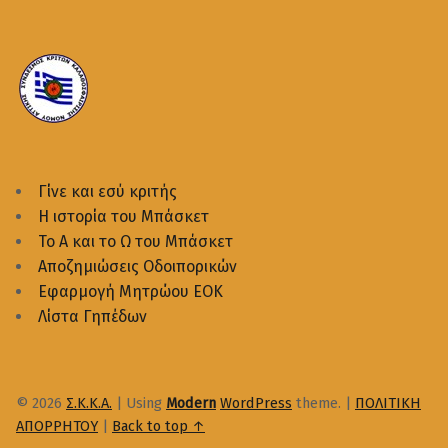
Γίνε και εσύ κριτής
Η ιστορία του Μπάσκετ
Το Α και το Ω του Μπάσκετ
Αποζημιώσεις Οδοιπορικών
Εφαρμογή Μητρώου ΕΟΚ
Λίστα Γηπέδων
© 2026
Σ.Κ.Κ.Α.
|
Using
Modern
WordPress
theme.
|
ΠΟΛΙΤΙΚΗ
ΑΠΟΡΡΗΤΟΥ
|
Back to top ↑