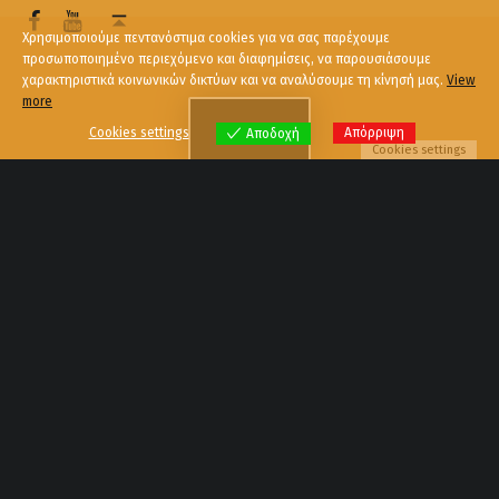
Χρησιμοποιούμε πεντανόστιμα cookies για να σας παρέχουμε
προσωποποιημένο περιεχόμενο και διαφημίσεις, να παρουσιάσουμε
χαρακτηριστικά κοινωνικών δικτύων και να αναλύσουμε τη κίνησή μας.
View
more
Menu
Cookies settings
Απόρριψη
Αποδοχή
Cookies settings