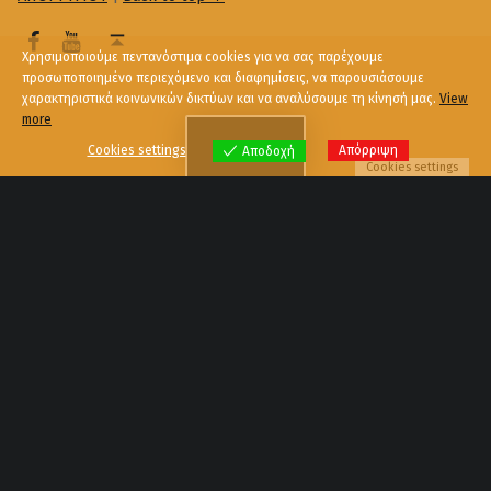
Χρησιμοποιούμε πεντανόστιμα cookies για να σας παρέχουμε
προσωποποιημένο περιεχόμενο και διαφημίσεις, να παρουσιάσουμε
χαρακτηριστικά κοινωνικών δικτύων και να αναλύσουμε τη κίνησή μας.
View
more
Menu
Cookies settings
Απόρριψη
Αποδοχή
Cookies settings