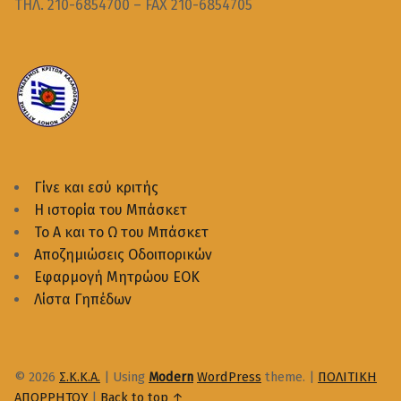
ΤΗΛ. 210-6854700 – FAX 210-6854705
Γίνε και εσύ κριτής
Η ιστορία του Μπάσκετ
Το Α και το Ω του Μπάσκετ
Αποζημιώσεις Οδοιπορικών
Εφαρμογή Μητρώου ΕΟΚ
Λίστα Γηπέδων
© 2026
Σ.Κ.Κ.Α.
|
Using
Modern
WordPress
theme.
|
ΠΟΛΙΤΙΚΗ
ΑΠΟΡΡΗΤΟΥ
|
Back to top ↑