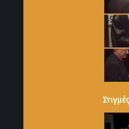
Στιγμέ