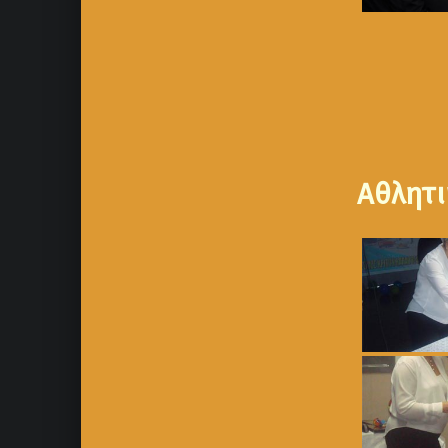
Αθλητι