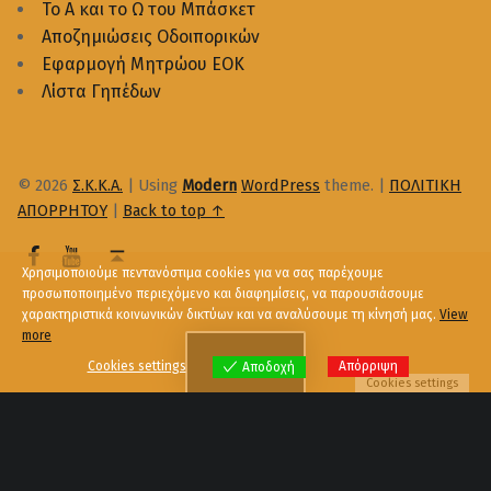
Το Α και το Ω του Μπάσκετ
Αποζημιώσεις Οδοιπορικών
Εφαρμογή Μητρώου ΕΟΚ
Λίστα Γηπέδων
© 2026
Σ.Κ.Κ.Α.
|
Using
Modern
WordPress
theme.
|
ΠΟΛΙΤΙΚΗ
ΑΠΟΡΡΗΤΟΥ
|
Back to top ↑
Χρησιμοποιούμε πεντανόστιμα cookies για να σας παρέχουμε
προσωποποιημένο περιεχόμενο και διαφημίσεις, να παρουσιάσουμε
χαρακτηριστικά κοινωνικών δικτύων και να αναλύσουμε τη κίνησή μας.
View
more
Menu
Cookies settings
Απόρριψη
Αποδοχή
Cookies settings