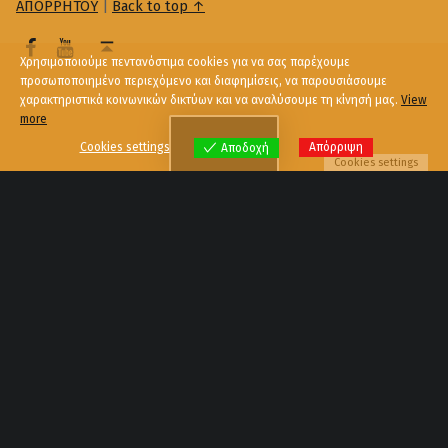
ΑΠΟΡΡΗΤΟΥ
|
Back to top ↑
Χρησιμοποιούμε πεντανόστιμα cookies για να σας παρέχουμε
προσωποποιημένο περιεχόμενο και διαφημίσεις, να παρουσιάσουμε
χαρακτηριστικά κοινωνικών δικτύων και να αναλύσουμε τη κίνησή μας.
View
more
Menu
Cookies settings
Απόρριψη
Αποδοχή
Cookies settings