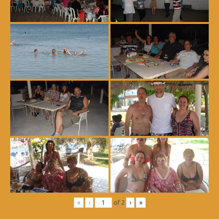
«
‹
of
2
›
»