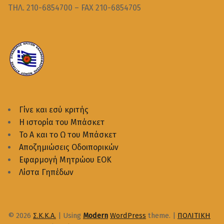
ΤΗΛ. 210-6854700 – FAX 210-6854705
Γίνε και εσύ κριτής
Η ιστορία του Μπάσκετ
Το Α και το Ω του Μπάσκετ
Αποζημιώσεις Οδοιπορικών
Εφαρμογή Μητρώου ΕΟΚ
Λίστα Γηπέδων
© 2026
Σ.Κ.Κ.Α.
|
Using
Modern
WordPress
theme.
|
ΠΟΛΙΤΙΚΗ