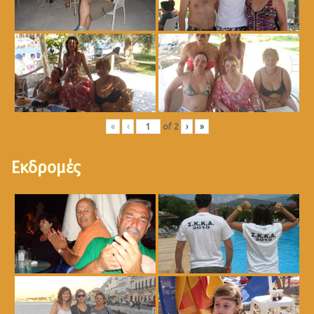
«
‹
of
2
›
»
Εκδρομές