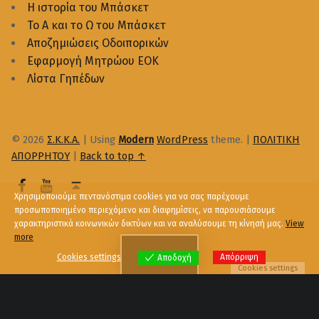
Η ιστορία του Μπάσκετ
Το Α και το Ω του Μπάσκετ
Αποζημιώσεις Οδοιπορικών
Εφαρμογή Μητρώου ΕΟΚ
Λίστα Γηπέδων
© 2026
Σ.Κ.Κ.Α.
|
Using
Modern
WordPress
theme.
|
ΠΟΛΙΤΙΚΗ
ΑΠΟΡΡΗΤΟΥ
|
Back to top ↑
Χρησιμοποιούμε πεντανόστιμα cookies για να σας παρέχουμε
προσωποποιημένο περιεχόμενο και διαφημίσεις, να παρουσιάσουμε
χαρακτηριστικά κοινωνικών δικτύων και να αναλύσουμε τη κίνησή μας.
View
more
Menu
Cookies settings
Απόρριψη
Αποδοχή
Cookies settings