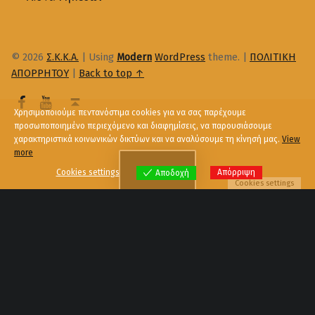
© 2026
Σ.Κ.Κ.Α.
|
Using
Modern
WordPress
theme.
|
ΠΟΛΙΤΙΚΗ
ΑΠΟΡΡΗΤΟΥ
|
Back to top ↑
Χρησιμοποιούμε πεντανόστιμα cookies για να σας παρέχουμε
προσωποποιημένο περιεχόμενο και διαφημίσεις, να παρουσιάσουμε
χαρακτηριστικά κοινωνικών δικτύων και να αναλύσουμε τη κίνησή μας.
View
more
Menu
Cookies settings
Απόρριψη
Αποδοχή
Cookies settings