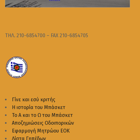
ΤΗΛ. 210-6854700 – FAX 210-6854705
Γίνε και εσύ κριτής
Η ιστορία του Μπάσκετ
Το Α και το Ω του Μπάσκετ
Αποζημιώσεις Οδοιπορικών
Εφαρμογή Μητρώου ΕΟΚ
Λίστα Γηπέδων