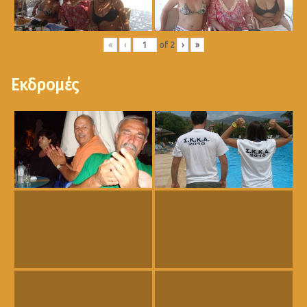
«
‹
of
2
›
»
Εκδρομές