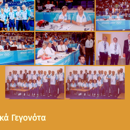
κά Γεγονότα