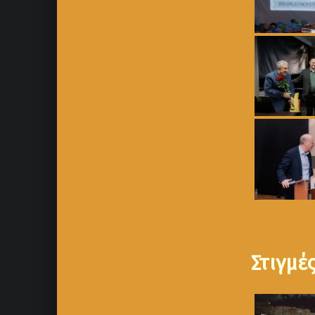
Στιγμέ