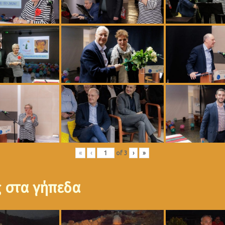
«
‹
of
3
›
»
ς στα γήπεδα