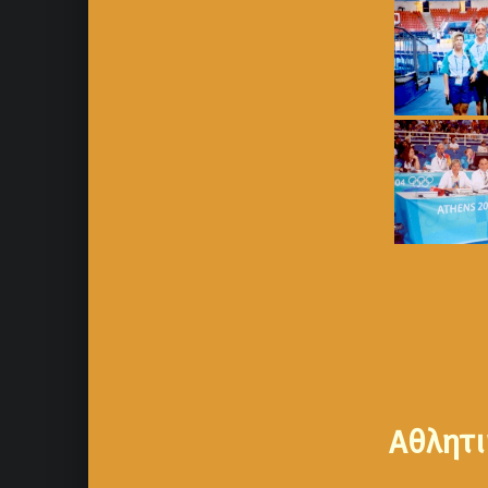
Αθλητι