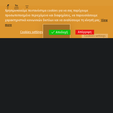
Χρησιμοποιούμε πεντανόστιμα cookies για να σας παρέχουμε
προσωποποιημένο περιεχόμενο και διαφημίσεις, να παρουσιάσουμε
χαρακτηριστικά κοινωνικών δικτύων και να αναλύσουμε τη κίνησή μας.
View
more
Menu
Cookies settings
Απόρριψη
Αποδοχή
Cookies settings