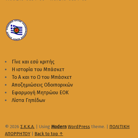
Γίνε και εσύ κριτής
Η ιστορία του Μπάσκετ
Το Α και το Ω του Μπάσκετ
Αποζημιώσεις Οδοιπορικών
Εφαρμογή Μητρώου ΕΟΚ
Λίστα Γηπέδων
© 2026
Σ.Κ.Κ.Α.
|
Using
Modern
WordPress
theme.
|
ΠΟΛΙΤΙΚΗ
ΑΠΟΡΡΗΤΟΥ
|
Back to top ↑