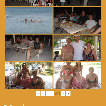
«
‹
of
2
›
»