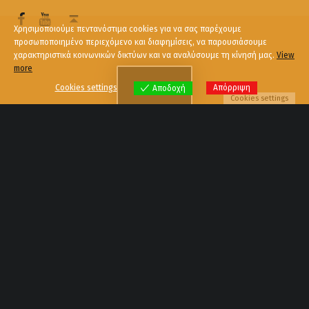
Χρησιμοποιούμε πεντανόστιμα cookies για να σας παρέχουμε
προσωποποιημένο περιεχόμενο και διαφημίσεις, να παρουσιάσουμε
χαρακτηριστικά κοινωνικών δικτύων και να αναλύσουμε τη κίνησή μας.
View
more
Menu
Cookies settings
Απόρριψη
Αποδοχή
Cookies settings