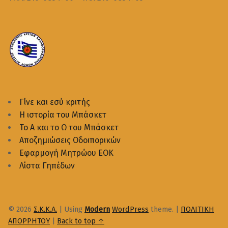
Γίνε και εσύ κριτής
Η ιστορία του Μπάσκετ
Το Α και το Ω του Μπάσκετ
Αποζημιώσεις Οδοιπορικών
Εφαρμογή Μητρώου ΕΟΚ
Λίστα Γηπέδων
© 2026
Σ.Κ.Κ.Α.
|
Using
Modern
WordPress
theme.
|
ΠΟΛΙΤΙΚΗ
ΑΠΟΡΡΗΤΟΥ
|
Back to top ↑