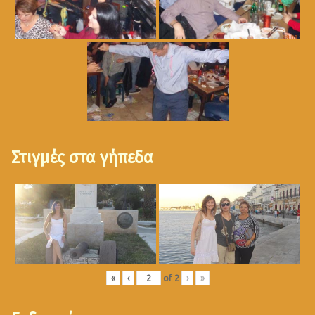
Στιγμές στα γήπεδα
«
‹
of
2
›
»