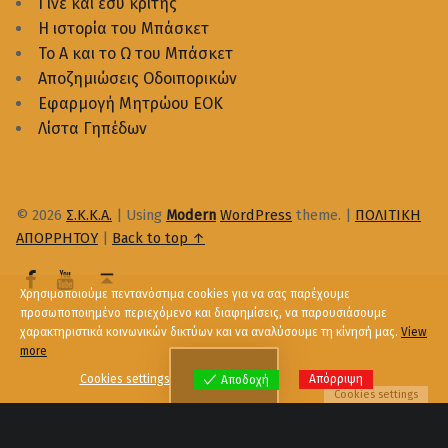
Γίνε και εσύ κριτής
Η ιστορία του Μπάσκετ
Το Α και το Ω του Μπάσκετ
Αποζημιώσεις Οδοιπορικών
Εφαρμογή Μητρώου ΕΟΚ
Λίστα Γηπέδων
© 2026
Σ.Κ.Κ.Α.
|
Using
Modern
WordPress
theme.
|
ΠΟΛΙΤΙΚΗ
ΑΠΟΡΡΗΤΟΥ
|
Back to top ↑
Χρησιμοποιούμε πεντανόστιμα cookies για να σας παρέχουμε
προσωποποιημένο περιεχόμενο και διαφημίσεις, να παρουσιάσουμε
χαρακτηριστικά κοινωνικών δικτύων και να αναλύσουμε τη κίνησή μας.
View
more
Menu
Cookies settings
Απόρριψη
Αποδοχή
Cookies settings