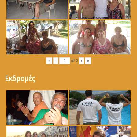
«
‹
of
2
›
»
Εκδρομές