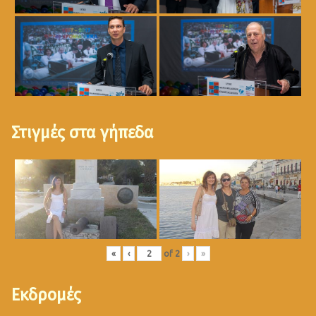
Στιγμές στα γήπεδα
«
‹
of
2
›
»
Εκδρομές