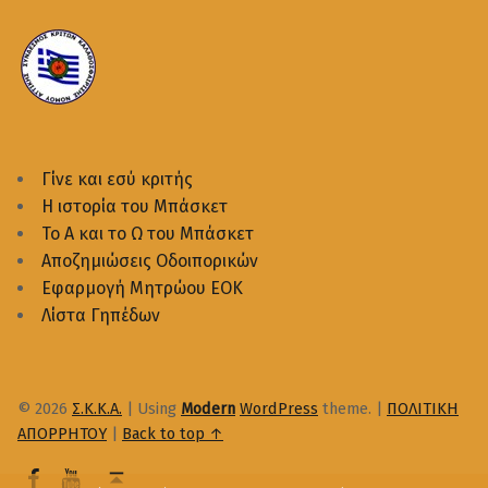
Γίνε και εσύ κριτής
Η ιστορία του Μπάσκετ
Το Α και το Ω του Μπάσκετ
Αποζημιώσεις Οδοιπορικών
Εφαρμογή Μητρώου ΕΟΚ
Λίστα Γηπέδων
© 2026
Σ.Κ.Κ.Α.
|
Using
Modern
WordPress
theme.
|
ΠΟΛΙΤΙΚΗ
ΑΠΟΡΡΗΤΟΥ
|
Back to top ↑