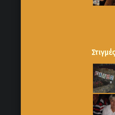
Στιγμέ