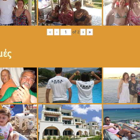
«
‹
of
2
›
»
μές