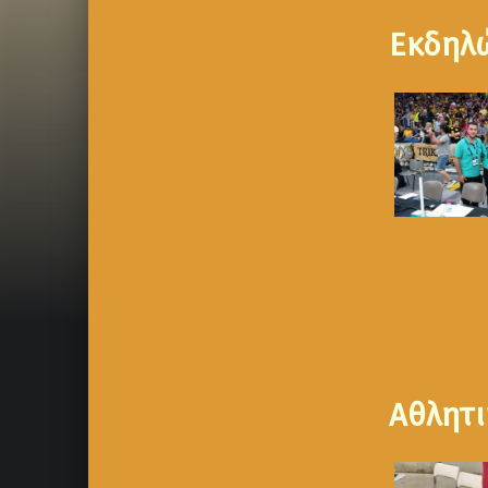
Εκδηλ
Αθλητι