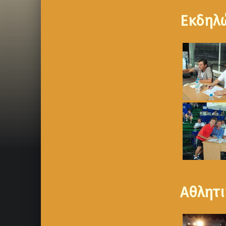
Εκδηλ
Αθλητι