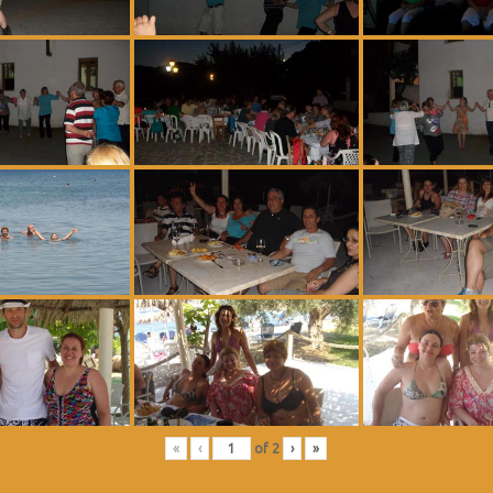
«
‹
of
2
›
»