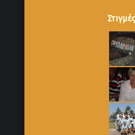
Στιγμέ