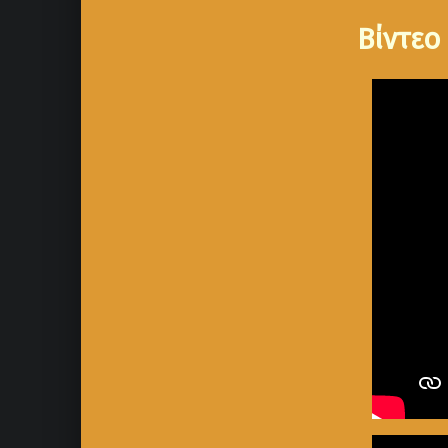
Βίντεο