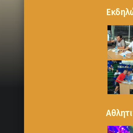
Εκδηλ
Αθλητι