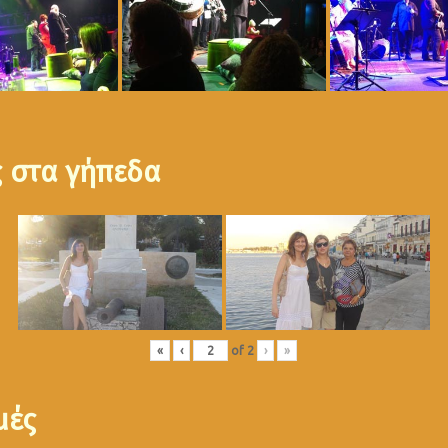
ς στα γήπεδα
«
‹
of
2
›
»
μές