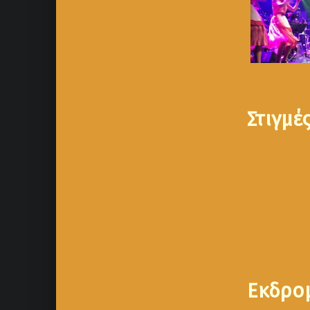
Στιγμέ
Εκδρο