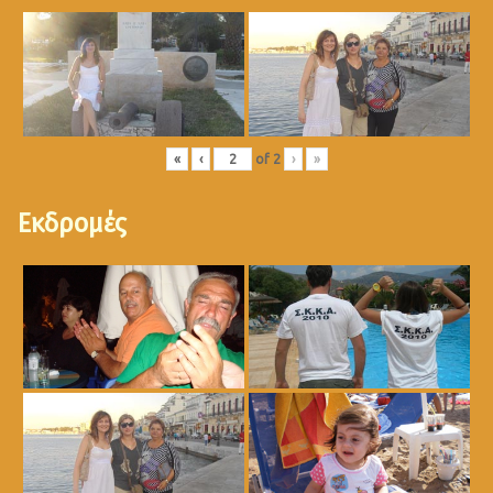
«
‹
of
2
›
»
Εκδρομές