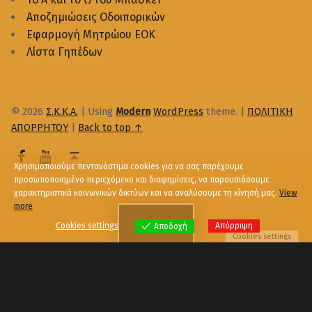
Αποζημιώσεις Οδοιπορικών
Εφαρμογή Μητρώου ΕΟΚ
Λίστα Γηπέδων
© 2026
Σ.Κ.Κ.Α.
|
Using
Modern
WordPress
theme.
|
ΠΟΛΙΤΙΚΗ
ΑΠΟΡΡΗΤΟΥ
|
Back to top ↑
Χρησιμοποιούμε πεντανόστιμα cookies για να σας παρέχουμε
προσωποποιημένο περιεχόμενο και διαφημίσεις, να παρουσιάσουμε
χαρακτηριστικά κοινωνικών δικτύων και να αναλύσουμε τη κίνησή μας.
View
more
Menu
Cookies settings
Απόρριψη
Αποδοχή
Cookies settings