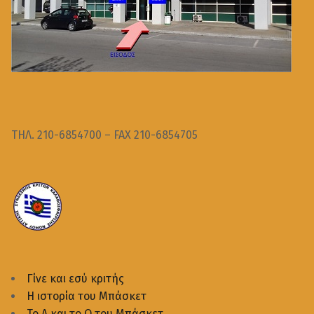
ΤΗΛ. 210-6854700 – FAX 210-6854705
Γίνε και εσύ κριτής
Η ιστορία του Μπάσκετ
Το Α και το Ω του Μπάσκετ