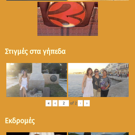
Στιγμές στα γήπεδα
«
‹
of
2
›
»
Εκδρομές