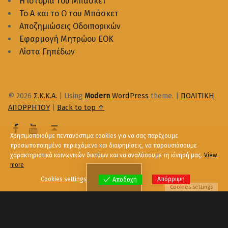
Η ιστορία του Μπάσκετ
Το Α και το Ω του Μπάσκετ
Αποζημιώσεις Οδοιπορικών
Εφαρμογή Μητρώου ΕΟΚ
Λίστα Γηπέδων
© 2026
Σ.Κ.Κ.Α.
|
Using
Modern
WordPress
theme.
|
ΠΟΛΙΤΙΚΗ
ΑΠΟΡΡΗΤΟΥ
|
Back to top ↑
Χρησιμοποιούμε πεντανόστιμα cookies για να σας παρέχουμε
προσωποποιημένο περιεχόμενο και διαφημίσεις, να παρουσιάσουμε
χαρακτηριστικά κοινωνικών δικτύων και να αναλύσουμε τη κίνησή μας.
View
more
Menu
Cookies settings
Απόρριψη
Αποδοχή
Cookies settings