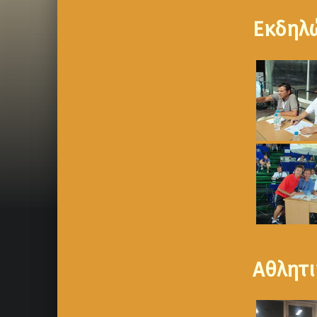
Εκδηλ
Αθλητι