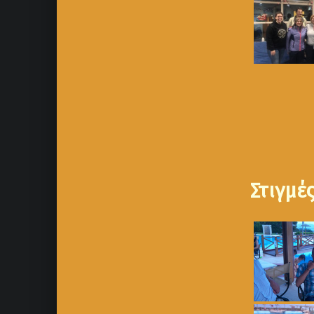
Στιγμέ