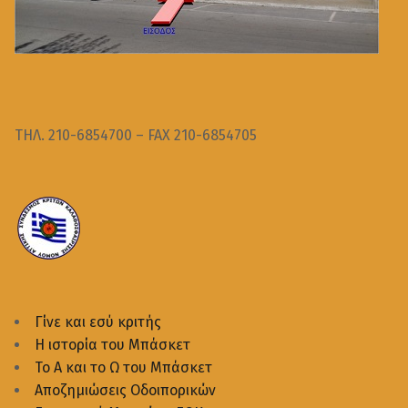
ΤΗΛ. 210-6854700 – FAX 210-6854705
Γίνε και εσύ κριτής
Η ιστορία του Μπάσκετ
Το Α και το Ω του Μπάσκετ
Αποζημιώσεις Οδοιπορικών