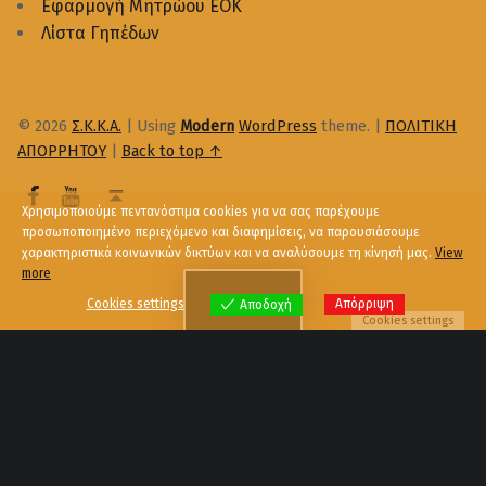
Εφαρμογή Μητρώου ΕΟΚ
Λίστα Γηπέδων
© 2026
Σ.Κ.Κ.Α.
|
Using
Modern
WordPress
theme.
|
ΠΟΛΙΤΙΚΗ
ΑΠΟΡΡΗΤΟΥ
|
Back to top ↑
Χρησιμοποιούμε πεντανόστιμα cookies για να σας παρέχουμε
προσωποποιημένο περιεχόμενο και διαφημίσεις, να παρουσιάσουμε
χαρακτηριστικά κοινωνικών δικτύων και να αναλύσουμε τη κίνησή μας.
View
more
Menu
Cookies settings
Απόρριψη
Αποδοχή
Cookies settings