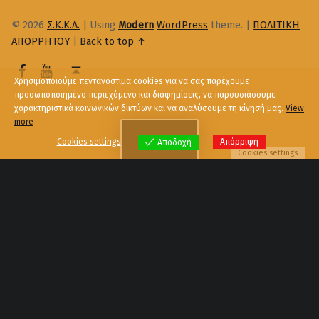
© 2026
Σ.Κ.Κ.Α.
|
Using
Modern
WordPress
theme.
|
ΠΟΛΙΤΙΚΗ
ΑΠΟΡΡΗΤΟΥ
|
Back to top ↑
Χρησιμοποιούμε πεντανόστιμα cookies για να σας παρέχουμε
προσωποποιημένο περιεχόμενο και διαφημίσεις, να παρουσιάσουμε
χαρακτηριστικά κοινωνικών δικτύων και να αναλύσουμε τη κίνησή μας.
View
more
Menu
Cookies settings
Απόρριψη
Αποδοχή
Cookies settings