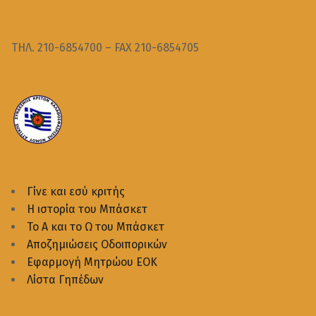
ΤΗΛ. 210-6854700 – FAX 210-6854705
Γίνε και εσύ κριτής
Η ιστορία του Μπάσκετ
Το Α και το Ω του Μπάσκετ
Αποζημιώσεις Οδοιπορικών
Εφαρμογή Μητρώου ΕΟΚ
Λίστα Γηπέδων