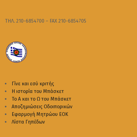
ΤΗΛ. 210-6854700 – FAX 210-6854705
Γίνε και εσύ κριτής
Η ιστορία του Μπάσκετ
Το Α και το Ω του Μπάσκετ
Αποζημιώσεις Οδοιπορικών
Εφαρμογή Μητρώου ΕΟΚ
Λίστα Γηπέδων