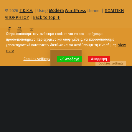
© 2026
Σ.Κ.Κ.Α.
|
Using
Modern
WordPress
theme.
|
ΠΟΛΙΤΙΚΗ
ΑΠΟΡΡΗΤΟΥ
|
Back to top ↑
Χρησιμοποιούμε πεντανόστιμα cookies για να σας παρέχουμε
προσωποποιημένο περιεχόμενο και διαφημίσεις, να παρουσιάσουμε
χαρακτηριστικά κοινωνικών δικτύων και να αναλύσουμε τη κίνησή μας.
View
more
Menu
Cookies settings
Απόρριψη
Αποδοχή
Cookies settings