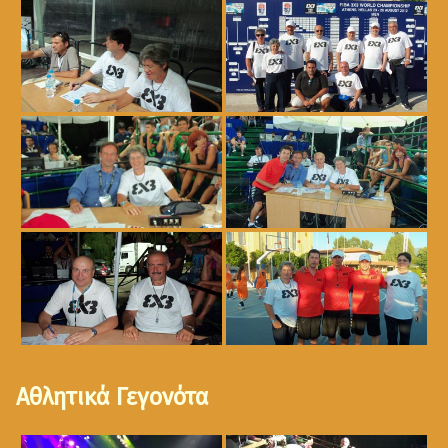
Αθλητικά Γεγονότα