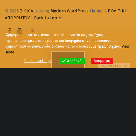
© 2026
Σ.Κ.Κ.Α.
|
Using
Modern
WordPress
theme.
|
ΠΟΛΙΤΙΚΗ
ΑΠΟΡΡΗΤΟΥ
|
Back to top ↑
Χρησιμοποιούμε πεντανόστιμα cookies για να σας παρέχουμε
προσωποποιημένο περιεχόμενο και διαφημίσεις, να παρουσιάσουμε
χαρακτηριστικά κοινωνικών δικτύων και να αναλύσουμε τη κίνησή μας.
View
more
Menu
Cookies settings
Απόρριψη
Αποδοχή
Cookies settings