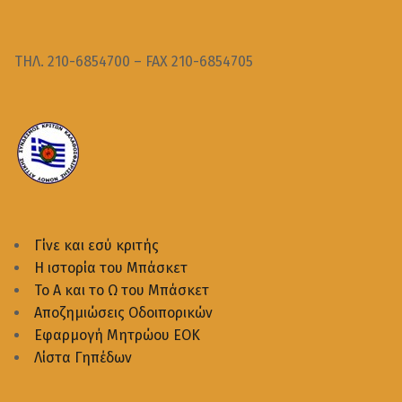
ΤΗΛ. 210-6854700 – FAX 210-6854705
Γίνε και εσύ κριτής
Η ιστορία του Μπάσκετ
Το Α και το Ω του Μπάσκετ
Αποζημιώσεις Οδοιπορικών
Εφαρμογή Μητρώου ΕΟΚ
Λίστα Γηπέδων