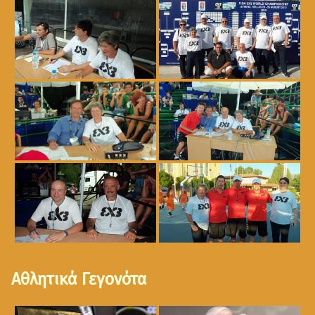
Αθλητικά Γεγονότα