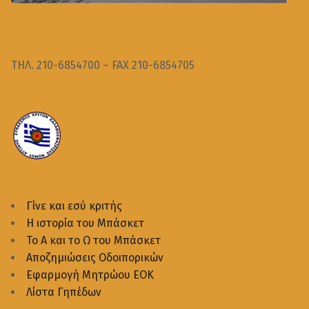
ΤΗΛ. 210-6854700 – FAX 210-6854705
Γίνε και εσύ κριτής
Η ιστορία του Μπάσκετ
Το Α και το Ω του Μπάσκετ
Αποζημιώσεις Οδοιπορικών
Εφαρμογή Μητρώου ΕΟΚ
Λίστα Γηπέδων