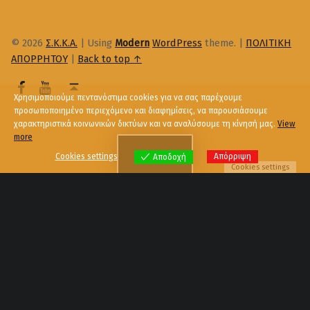
© 2026
Σ.Κ.Κ.Α.
|
Using
Modern
WordPress
theme.
|
ΠΟΛΙΤΙΚΗ
ΑΠΟΡΡΗΤΟΥ
|
Back to top ↑
Χρησιμοποιούμε πεντανόστιμα cookies για να σας παρέχουμε
προσωποποιημένο περιεχόμενο και διαφημίσεις, να παρουσιάσουμε
χαρακτηριστικά κοινωνικών δικτύων και να αναλύσουμε τη κίνησή μας.
View
more
Menu
Cookies settings
Απόρριψη
Αποδοχή
Cookies settings