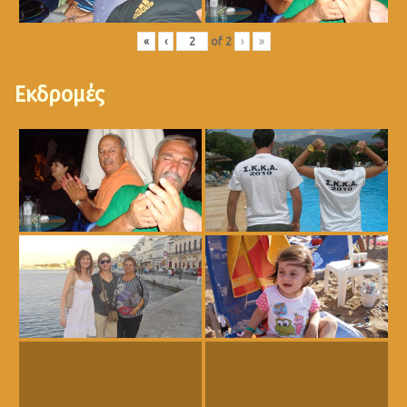
«
‹
of
2
›
»
Εκδρομές