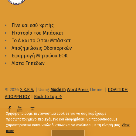
Γίνε και εσύ κριτής
Η ιστορία του Μπάσκετ
Το Α και το Ω του Μπάσκετ
Αποζημιώσεις Οδοιπορικών
Εφαρμογή Μητρώου ΕΟΚ
Λίστα Γηπέδων
© 2026
Σ.Κ.Κ.Α.
|
Using
Modern
WordPress
theme.
|
ΠΟΛΙΤΙΚΗ
ΑΠΟΡΡΗΤΟΥ
|
Back to top ↑
Χρησιμοποιούμε πεντανόστιμα cookies για να σας παρέχουμε
προσωποποιημένο περιεχόμενο και διαφημίσεις, να παρουσιάσουμε
χαρακτηριστικά κοινωνικών δικτύων και να αναλύσουμε τη κίνησή μας.
View
more