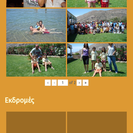
«
‹
of
2
›
»
Εκδρομές