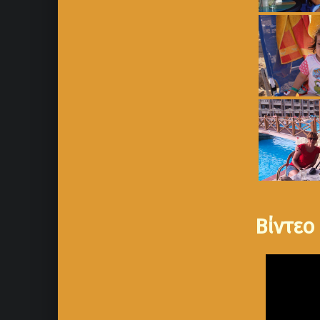
Βίντεο