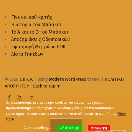
Γίνε και εσύ κριτής
Η ιστορία του Μπάσκετ
Το Α και το Ω του Μπάσκετ
Αποζημιώσεις Οδοιπορικών
Εφαρμογή Μητρώου ΕΟΚ
Λίστα Γηπέδων
© 2026
Σ.Κ.Κ.Α.
|
Using
Modern
WordPress
theme.
|
ΠΟΛΙΤΙΚΗ
ΑΠΟΡΡΗΤΟΥ
|
Back to top ↑
Χρησιμοποιούμε πεντανόστιμα cookies για να σας παρέχουμε
προσωποποιημένο περιεχόμενο και διαφημίσεις, να παρουσιάσουμε
χαρακτηριστικά κοινωνικών δικτύων και να αναλύσουμε τη κίνησή μας.
View
more
Menu
Cookies settings
Απόρριψη
Αποδοχή