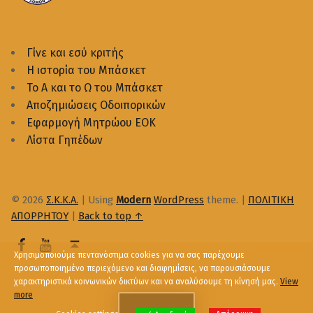
Γίνε και εσύ κριτής
Η ιστορία του Μπάσκετ
Το Α και το Ω του Μπάσκετ
Αποζημιώσεις Οδοιπορικών
Εφαρμογή Μητρώου ΕΟΚ
Λίστα Γηπέδων
© 2026
Σ.Κ.Κ.Α.
|
Using
Modern
WordPress
theme.
|
ΠΟΛΙΤΙΚΗ
ΑΠΟΡΡΗΤΟΥ
|
Back to top ↑
Χρησιμοποιούμε πεντανόστιμα cookies για να σας παρέχουμε
προσωποποιημένο περιεχόμενο και διαφημίσεις, να παρουσιάσουμε
χαρακτηριστικά κοινωνικών δικτύων και να αναλύσουμε τη κίνησή μας.
View
more
Menu