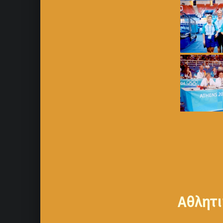
Αθλητι