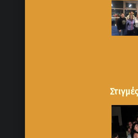
Στιγμέ