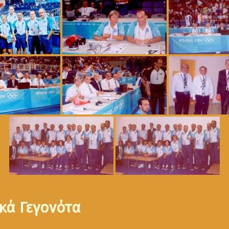
κά Γεγονότα