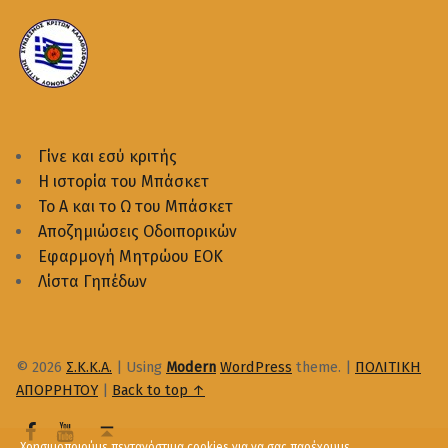
Γίνε και εσύ κριτής
Η ιστορία του Μπάσκετ
Το Α και το Ω του Μπάσκετ
Αποζημιώσεις Οδοιπορικών
Εφαρμογή Μητρώου ΕΟΚ
Λίστα Γηπέδων
© 2026
Σ.Κ.Κ.Α.
|
Using
Modern
WordPress
theme.
|
ΠΟΛΙΤΙΚΗ
ΑΠΟΡΡΗΤΟΥ
|
Back to top ↑
Χρησιμοποιούμε πεντανόστιμα cookies για να σας παρέχουμε