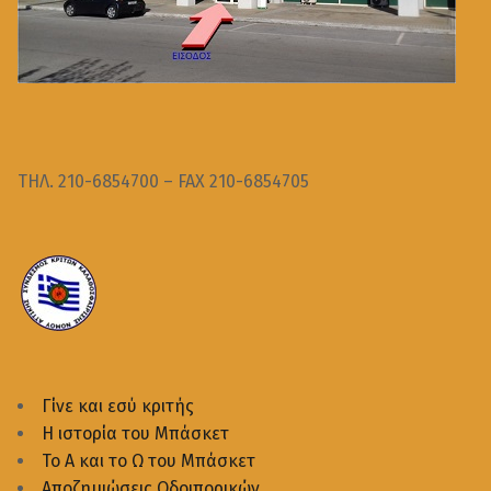
ΤΗΛ. 210-6854700 – FAX 210-6854705
Γίνε και εσύ κριτής
Η ιστορία του Μπάσκετ
Το Α και το Ω του Μπάσκετ
Αποζημιώσεις Οδοιπορικών