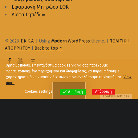
Εφαρμογή Μητρώου ΕΟΚ
Λίστα Γηπέδων
© 2026
Σ.Κ.Κ.Α.
|
Using
Modern
WordPress
theme.
|
ΠΟΛΙΤΙΚΗ
ΑΠΟΡΡΗΤΟΥ
|
Back to top ↑
Χρησιμοποιούμε πεντανόστιμα cookies για να σας παρέχουμε
προσωποποιημένο περιεχόμενο και διαφημίσεις, να παρουσιάσουμε
χαρακτηριστικά κοινωνικών δικτύων και να αναλύσουμε τη κίνησή μας.
View
more
Menu
Cookies settings
Απόρριψη
Αποδοχή
Cookies settings