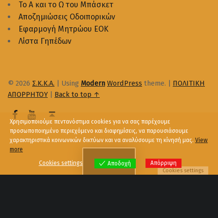
Το Α και το Ω του Μπάσκετ
Αποζημιώσεις Οδοιπορικών
Εφαρμογή Μητρώου ΕΟΚ
Λίστα Γηπέδων
© 2026
Σ.Κ.Κ.Α.
|
Using
Modern
WordPress
theme.
|
ΠΟΛΙΤΙΚΗ
ΑΠΟΡΡΗΤΟΥ
|
Back to top ↑
Χρησιμοποιούμε πεντανόστιμα cookies για να σας παρέχουμε
προσωποποιημένο περιεχόμενο και διαφημίσεις, να παρουσιάσουμε
χαρακτηριστικά κοινωνικών δικτύων και να αναλύσουμε τη κίνησή μας.
View
more
Menu
Cookies settings
Απόρριψη
Αποδοχή
Cookies settings