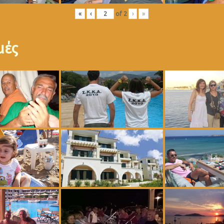
«
‹
of
2
›
»
μές