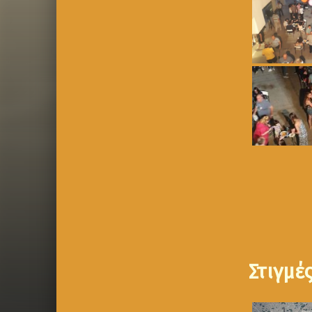
Στιγμέ