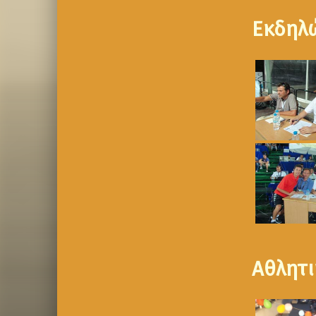
Εκδηλ
Αθλητι