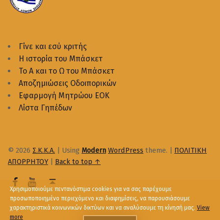
Γίνε και εσύ κριτής
Η ιστορία του Μπάσκετ
Το Α και το Ω του Μπάσκετ
Αποζημιώσεις Οδοιπορικών
Εφαρμογή Μητρώου ΕΟΚ
Λίστα Γηπέδων
© 2026
Σ.Κ.Κ.Α.
|
Using
Modern
WordPress
theme.
|
ΠΟΛΙΤΙΚΗ
ΑΠΟΡΡΗΤΟΥ
|
Back to top ↑
Χρησιμοποιούμε πεντανόστιμα cookies για να σας παρέχουμε
προσωποποιημένο περιεχόμενο και διαφημίσεις, να παρουσιάσουμε
χαρακτηριστικά κοινωνικών δικτύων και να αναλύσουμε τη κίνησή μας.
View
more