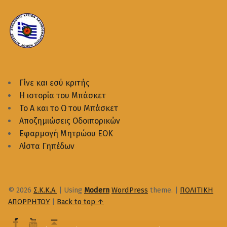
Γίνε και εσύ κριτής
Η ιστορία του Μπάσκετ
Το Α και το Ω του Μπάσκετ
Αποζημιώσεις Οδοιπορικών
Εφαρμογή Μητρώου ΕΟΚ
Λίστα Γηπέδων
© 2026
Σ.Κ.Κ.Α.
|
Using
Modern
WordPress
theme.
|
ΠΟΛΙΤΙΚΗ
ΑΠΟΡΡΗΤΟΥ
|
Back to top ↑